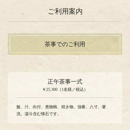
ご利用案内
茶事でのご利用
正午茶事一式
￥25,300（1名様／税込）
飯、汁、向付、煮物椀、焼き物、強肴、八寸、箸
洗、湯斗含む懐石です。